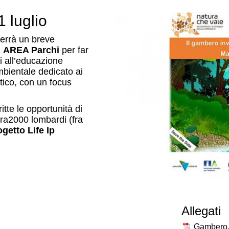
 luglio
terrà un breve
i
AREA Parchi
per far
i all’educazione
bientale dedicato ai
tico, con un focus
itte le opportunità di
tura2000 lombardi (fra
ogetto Life Ip
Allegati
Gambero.