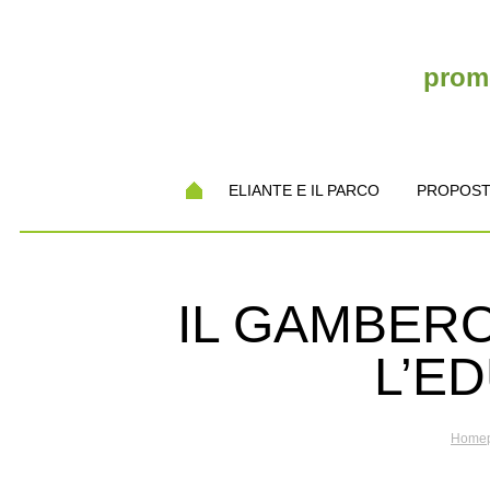
promo
ELIANTE E IL PARCO
PROPOST
IL GAMBERO
L’E
Home