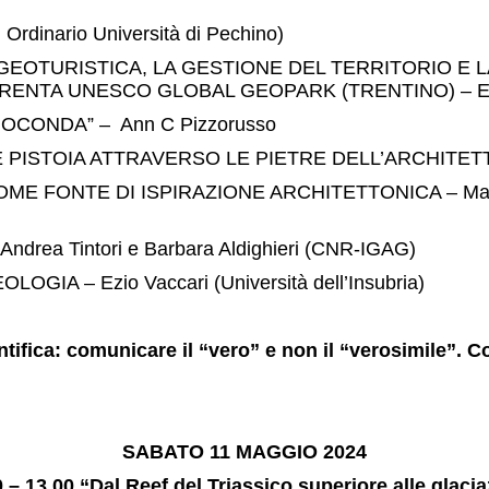
dinario Università di Pechino)
OTURISTICA, LA GESTIONE DEL TERRITORIO E LA
NTA UNESCO GLOBAL GEOPARK (TRENTINO) – Edo
CONDA” – Ann C Pizzorusso
IA ATTRAVERSO LE PIETRE DELL’ARCHITETTURA. –
TE DI ISPIRAZIONE ARCHITETTONICA – Manuel Vaqu
ea Tintori e Barbara Aldighieri (CNR-IGAG)
 – Ezio Vaccari (Università dell’Insubria)
tifica: comunicare il “vero” e non il “verosimile”. 
SABATO 11 MAGGIO 2024
0 – 13.00 “Dal Reef del Triassico superiore alle glacia