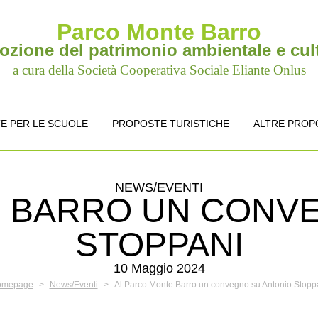
Parco Monte Barro
zione del patrimonio ambientale e cul
a cura della Società Cooperativa Sociale Eliante Onlus
E PER LE SCUOLE
PROPOSTE TURISTICHE
ALTRE PROP
NEWS/EVENTI
 BARRO UN CONV
STOPPANI
10 Maggio 2024
omepage
>
News/Eventi
>
Al Parco Monte Barro un convegno su Antonio Stopp