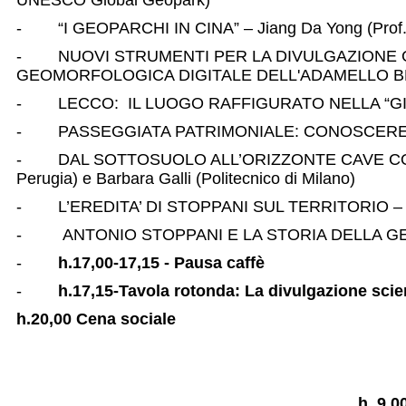
UNESCO Global Geopark)
- “I GEOPARCHI IN CINA” – Jiang Da Yong (Prof. Or
- NUOVI STRUMENTI PER LA DIVULGAZIONE GE
GEOMORFOLOGICA DIGITALE DELL'ADAMELLO BRE
- LECCO: IL LUOGO RAFFIGURATO NELLA “GIO
- PASSEGGIATA PATRIMONIALE: CONOSCERE PISTO
- DAL SOTTOSUOLO ALL’ORIZZONTE CAVE COME FON
Perugia) e Barbara Galli (Politecnico di Milano)
- L’EREDITA’ DI STOPPANI SUL TERRITORIO – Andr
- ANTONIO STOPPANI E LA STORIA DELLA GEOLOGIA
-
h.17,00-17,15 - Pausa caffè
-
h.17,15-Tavola rotonda: La divulgazione scien
h.20,00 Cena sociale
h. 9,0