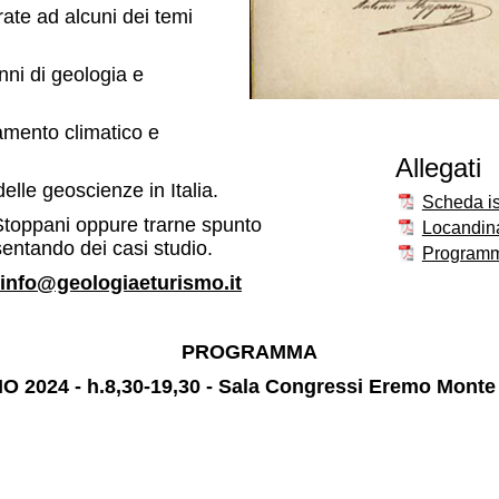
rate ad alcuni dei temi
ni di geologia e
mento climatico e
Allegati
le geoscienze in Italia.
Scheda is
i Stoppani oppure trarne spunto
Locandin
sentando dei casi studio.
Programm
info@geologiaeturismo.it
PROGRAMMA
2024 - h.8,30-19,30 - Sala Congressi Eremo Monte 