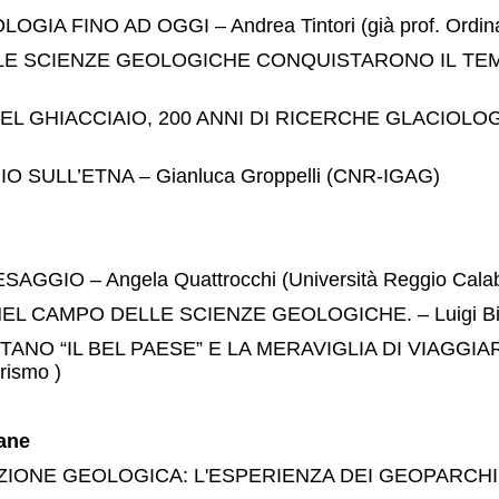
 AD OGGI – Andrea Tintori (già prof. Ordinario di 
CIENZE GEOLOGICHE CONQUISTARONO IL TEMPO E L
GHIACCIAIO, 200 ANNI DI RICERCHE GLACIOLOGIC
SULL’ETNA – Gianluca Groppelli (CNR-IGAG)
GIO – Angela Quattrocchi (Università Reggio Calab
CAMPO DELLE SCIENZE GEOLOGICHE. – Luigi Bignami
NTANO “IL BEL PAESE” E LA MERAVIGLIA DI VIAGGI
rismo )
iane
E GEOLOGICA: L'ESPERIENZA DEI GEOPARCHI ITALI