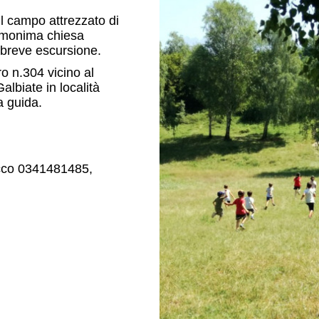
l campo attrezzato di
omonima chiesa
 breve escursione.
o n.304 vicino al
lbiate in località
a guida.
ecco 0341481485,