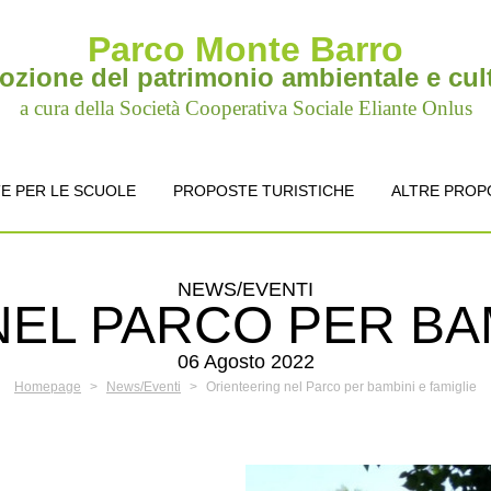
Parco Monte Barro
zione del patrimonio ambientale e cul
a cura della Società Cooperativa Sociale Eliante Onlus
E PER LE SCUOLE
PROPOSTE TURISTICHE
ALTRE PROP
NEWS/EVENTI
EL PARCO PER BAM
06 Agosto 2022
Homepage
>
News/Eventi
>
Orienteering nel Parco per bambini e famiglie