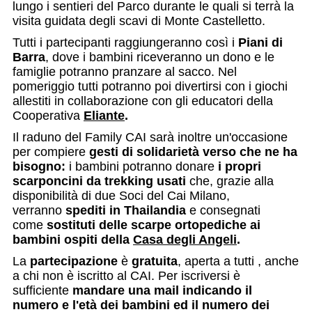
lungo i sentieri del Parco durante le quali si terrà la
visita guidata degli scavi di Monte Castelletto.
Tutti i partecipanti raggiungeranno così i
Piani di
Barra
, dove i bambini riceveranno un dono e le
famiglie potranno pranzare al sacco. Nel
pomeriggio tutti potranno poi divertirsi con i giochi
allestiti in collaborazione con gli educatori della
Cooperativa
Eliante
.
Il raduno del Family CAI sarà inoltre un'occasione
per compiere
gesti di solidarietà verso che ne ha
bisogno:
i bambini potranno donare
i propri
scarponcini da trekking usati
che, grazie alla
disponibilità di due Soci del Cai Milano,
verranno
spediti
in Thailandia
e consegnati
come
sostituti delle scarpe ortopediche ai
bambini ospiti della
Casa degli Angeli
.
La
partecipazione
è
gratuita
, aperta a tutti , anche
a chi non è iscritto al CAI. Per iscriversi è
sufficiente
mandare una mail indicando il
numero e l'età dei bambini ed il numero dei