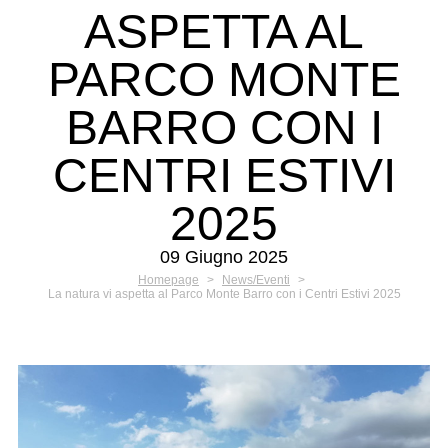
ASPETTA AL
PARCO MONTE
BARRO CON I
CENTRI ESTIVI
2025
09 Giugno 2025
Homepage
>
News/Eventi
>
La natura vi aspetta al Parco Monte Barro con i Centri Estivi 2025