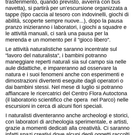
trasferimento, quando previsto, avverrà con bus
navetta), si partirà per un’escursione organizzata a
tappe (tipo caccia al tesoro con indovinelli, giochi di
abilità, scoperte sempre nuove...), dopo la pausa
pranzo inizieranno i laboratori, i giochi a squadre e
le attività manuali, ci sarà una pausa per la
merenda e un momento per il "gioco libero".
Le attività naturalistiche saranno incentrate sul
"lavoro del naturalista", i bambini potranno
maneggiare reperti naturali sia sul campo sia nelle
aule didattiche, e impareranno ad osservare la
natura e i suoi fenomeni anche con esperimenti e
dimostrazioni divertenti eseguite dagli operatori o
dai bambini stessi. Nel mese di luglio si potranno
affiancare le ricercatrici del Centro Flora Autoctona
(il laboratorio scientifico che opera nel Parco) nelle
escursioni in cerca di alcuni fiori speciali.
I naturalisti diventeranno anche archeologi e storici,
con laboratori di archeologia sperimentale, e artisti,
grazie a momenti dedicati alla creatività. Ci saranno
infatti spazi creativi dove alcuni degli oggetti raccolti