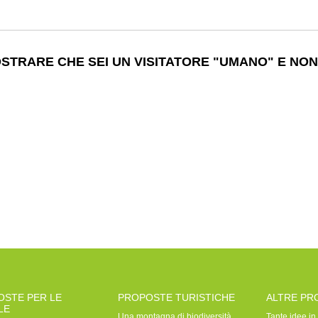
TRARE CHE SEI UN VISITATORE "UMANO" E NON
OSTE PER LE
PROPOSTE TURISTICHE
ALTRE PR
LE
Una montagna di biodiversità
Tante idee in