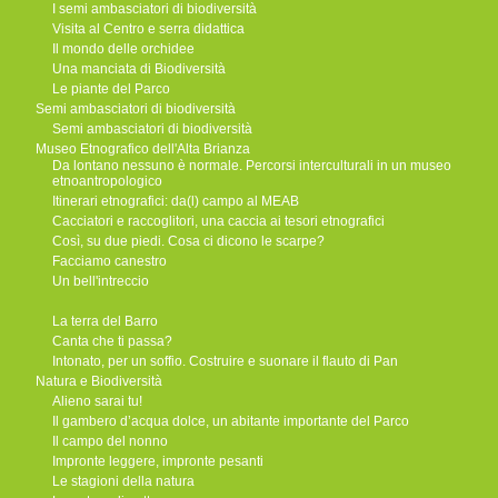
I semi ambasciatori di biodiversità
Visita al Centro e serra didattica
Il mondo delle orchidee
Una manciata di Biodiversità
Le piante del Parco
Semi ambasciatori di biodiversità
Semi ambasciatori di biodiversità
Museo Etnografico dell'Alta Brianza
Da lontano nessuno è normale. Percorsi interculturali in un museo
etnoantropologico
Itinerari etnografici: da(l) campo al MEAB
Cacciatori e raccoglitori, una caccia ai tesori etnografici
Così, su due piedi. Cosa ci dicono le scarpe?
Facciamo canestro
Un bell'intreccio
La terra del Barro
Canta che ti passa?
Intonato, per un soffio. Costruire e suonare il flauto di Pan
Natura e Biodiversità
Alieno sarai tu!
Il gambero d’acqua dolce, un abitante importante del Parco
Il campo del nonno
Impronte leggere, impronte pesanti
Le stagioni della natura