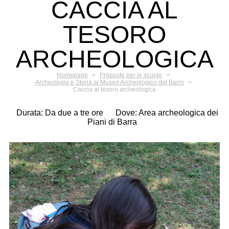
CACCIA AL
TESORO
ARCHEOLOGICA
Homepage
>
Proposte per le scuole
>
Archeologia e Storia al Museo Archeologico del Barro
>
Caccia al tesoro archeologica
Durata: Da due a tre ore
Dove: Area archeologica dei
Piani di Barra