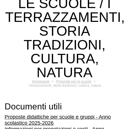
LE SCUOLE / I
TERRAZZAMENTI,
STORIA
TRADIZIONI,
CULTURA,
NATURA
Homepage
>
Proposte per le scuole
>
i terrazzamenti, storia tradizioni, cultura, natura
Documenti utili
Proposte didattiche per scuole e gruppi - Anno
scolastico 2025-2026